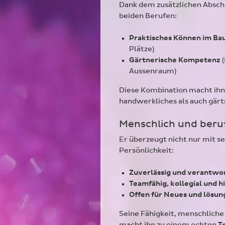
Dank dem zusätzlichen Abschl
beiden Berufen:
Praktisches Können im B
Plätze)
Gärtnerische Kompetenz
(
Aussenraum)
Diese Kombination macht ihn
handwerkliches als auch gär
Menschlich und beru
Er überzeugt nicht nur mit s
Persönlichkeit:
Zuverlässig und verantw
Teamfähig, kollegial und hi
Offen für Neues und lösun
Seine Fähigkeit, menschliche