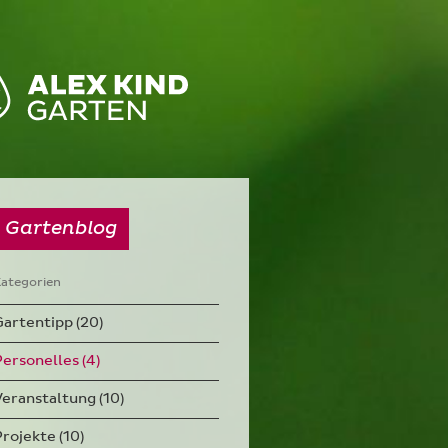
Gartenblog
ategorien
Gartentipp (20)
Personelles (4)
Veranstaltung (10)
Projekte (10)