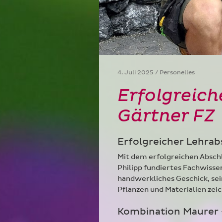
4. Juli 2025 / Personelles
Erfolgreich
Gärtner FZ
Erfolgreicher Lehrab
Mit dem erfolgreichen Abschl
Philipp fundiertes Fachwisse
handwerkliches Geschick, sei
Pflanzen und Materialien zeic
Kombination Maurer 