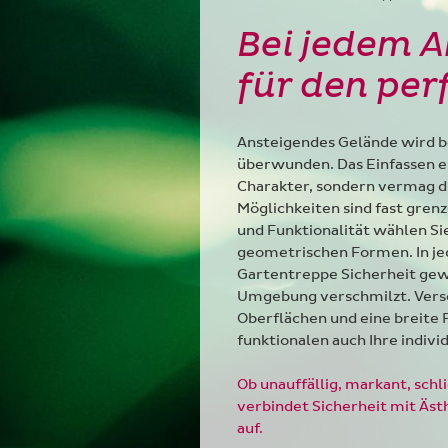
Bei jedem A
für den per
Ansteigendes Gelände wird b
überwunden. Das Einfassen ei
Charakter, sondern vermag d
Möglichkeiten sind fast gren
und Funktionalität wählen Sie
geometrischen Formen. In jed
Gartentreppe Sicherheit gew
Umgebung verschmilzt. Versc
Oberflächen und eine breite 
funktionalen auch Ihre indiv
Ob unauffällig, markant, schl
verbindet Sicherheit mit Äst
auf.