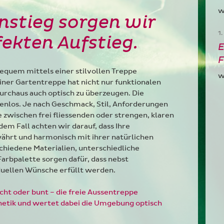
w
nstieg sorgen wir
1
fekten Aufstieg.
E
F
equem mittels einer stilvollen Treppe
w
ner Gartentreppe hat nicht nur funktionalen
urchaus auch optisch zu überzeugen. Die
zenlos. Je nach Geschmack, Stil, Anforderungen
 zwischen frei fliessenden oder strengen, klaren
em Fall achten wir darauf, dass Ihre
ährt und harmonisch mit ihrer natürlichen
hiedene Materialien, unterschiedliche
Farbpalette sorgen dafür, dass nebst
iduellen Wünsche erfüllt werden.
icht oder bunt – die freie Aussentreppe
hetik und wertet dabei die Umgebung optisch