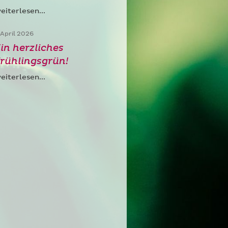
eiterlesen...
. April 2026
in herzliches
rühlingsgrün!
eiterlesen...