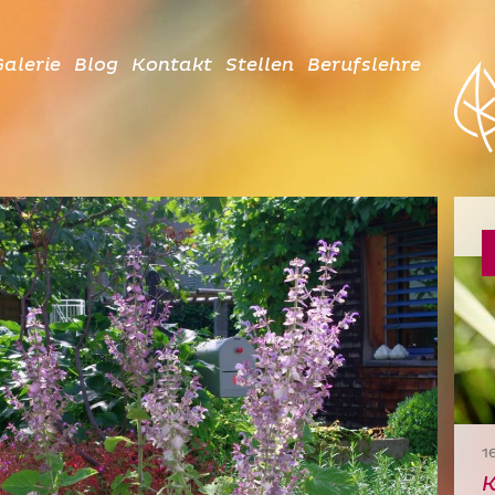
alerie
Blog
Kontakt
Stellen
Berufslehre
1
K