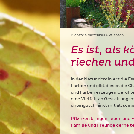
Dienste
Gartenbau
Pflanzen
Es ist, als 
riechen und
In der Natur dominiert die Fa
Farben und gibt diesen die Ch
und Farben erzeugen Gefühle
eine Vielfalt an Gestaltungsm
uneingeschränkt mit all sein
Pflanzen bringen Leben und F
Familie und Freunde gerne te